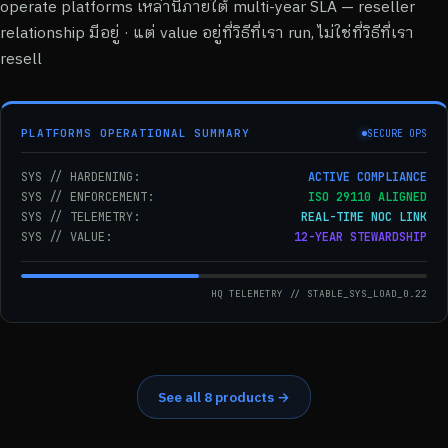
operate platforms เหล่านี้ภายใต้ multi-year SLA — reseller
relationship มีอยู่ · แต่ value อยู่ที่วิธีที่เรา run, ไม่ใช่ที่วิธีที่เรา
resell
PLATFORMS OPERATIONAL SUMMARY
SECURE OPS
SYS // HARDENING:
ACTIVE COMPLIANCE
SYS // ENFORCEMENT:
ISO 29110 ALIGNED
SYS // TELEMETRY:
REAL-TIME NOC LINK
SYS // VALUE:
12-YEAR STEWARDSHIP
HQ TELEMETRY // STABLE_SYS_LOAD_0.22
See all 8 products →