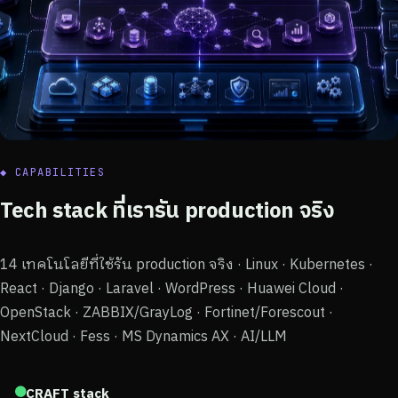
◆ CAPABILITIES
Tech stack ที่เรารัน production จริง
14 เทคโนโลยีที่ใช้รัน production จริง · Linux · Kubernetes ·
React · Django · Laravel · WordPress · Huawei Cloud ·
OpenStack · ZABBIX/GrayLog · Fortinet/Forescout ·
NextCloud · Fess · MS Dynamics AX · AI/LLM
●
CRAFT stack