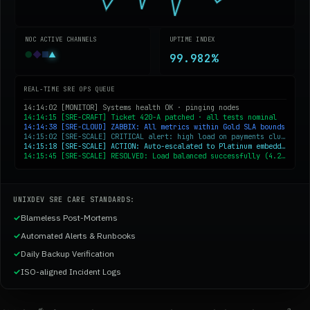
NOC ACTIVE CHANNELS
UPTIME INDEX
●
◆
■
▲
99.982%
REAL-TIME SRE OPS QUEUE
14:14:02 [MONITOR] Systems health OK · pinging nodes
14:14:15 [SRE-CRAFT] Ticket 420-A patched · all tests nominal
14:14:38 [SRE-CLOUD] ZABBIX: All metrics within Gold SLA bounds
14:15:02 [SRE-SCALE] CRITICAL alert: high load on payments cluster
14:15:18 [SRE-SCALE] ACTION: Auto-escalated to Platinum embedded SRE
14:15:45 [SRE-SCALE] RESOLVED: Load balanced successfully (4.2m recovery)
UNIXDEV SRE CARE STANDARDS:
✓
Blameless Post-Mortems
✓
Automated Alerts & Runbooks
✓
Daily Backup Verification
✓
ISO-aligned Incident Logs