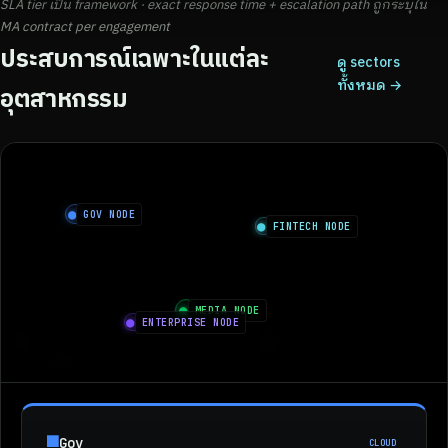
SLA tier เป็น framework · exact response time + escalation path ถูกระบุใน
MA contract per engagement
ประสบการณ์เฉพาะในแต่ละ
ดู sectors
ทั้งหมด →
อุตสาหกรรม
●
GOV NODE
●
FINTECH NODE
●
MEDIA NODE
●
ENTERPRISE NODE
■
Gov
CLOUD