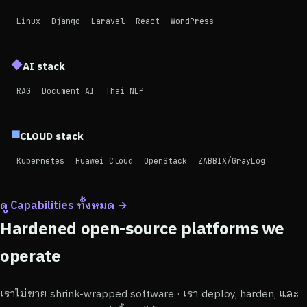
Linux
Django
Laravel
React
WordPress
◆
AI stack
RAG
Document AI
Thai NLP
■
CLOUD stack
Kubernetes
Huawei Cloud
OpenStack
ZABBIX/GrayLog
ดู Capabilities ทั้งหมด →
Hardened open-source platforms we
operate
เราไม่ขาย shrink-wrapped software · เรา deploy, harden, และ