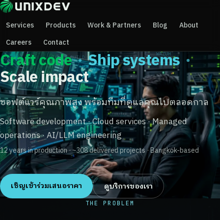
Services
Products
Work & Partners
Blog
About
Careers
Contact
Craft code
·
Ship systems
·
Scale impact
ซอฟต์แวร์คุณภาพสูง พร้อมทีมที่ดูแลคุณไปตลอดกาล
Software development · Cloud services · Managed
operations · AI/LLM engineering
12 years in production · ~308 delivered projects · Bangkok-based
เชิญเข้าร่วมเสนอราคา
ดูบริการของเรา
THE PROBLEM