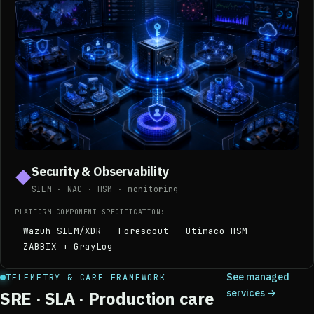
Security & Observability
◆
SIEM · NAC · HSM · monitoring
PLATFORM COMPONENT SPECIFICATION:
Wazuh SIEM/XDR
Forescout
Utimaco HSM
ZABBIX + GrayLog
See managed
TELEMETRY & CARE FRAMEWORK
services →
SRE · SLA · Production care