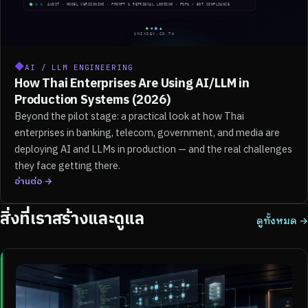
◆
AI / LLM ENGINEERING
How Thai Enterprises Are Using AI/LLM in
Production Systems (2026)
Beyond the pilot stage: a practical look at how Thai
enterprises in banking, telecom, government, and media are
deploying AI and LLMs in production — and the real challenges
they face getting there.
อ่านต่อ →
สิ่งที่เราสร้างและดูแล
ดูทั้งหมด →