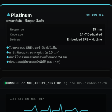
▲
Platinum
99.99% SLA
แพลตตินัม · ทีมดูแลฝังตัว
Response:
15 min
Coverage:
24×7 Dedicated
Delivery:
Embedded SRE + Hotline
วิศวกรระบบ SRE ประจำฝังตัวในทีม
◆
การันตีตอบสนองเหตุด่วนใน 15 นาที
◆
เบอร์โทรด่วนและแชตส่วนตัวตลอด 24 ชม.
◆
ซ้อมแผนกู้คืนระบบภัยพิบัติ (DR Test)
◆
CONSOLE // NOC_ACTIVE_MONITOR
sg-noc-02.unixdev.co.th
LIVE SYSTEM HEARTBEAT