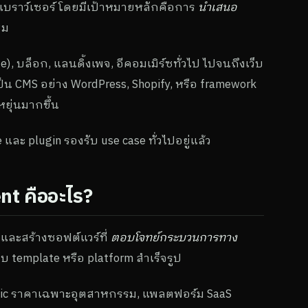
บเบราว์เซอร์ โดยมีเป้าหมายหลักคือการ
นำเสนอ
ชม
), บล็อก, แลนดิ้งเพจ, อีคอมเมิร์ซทั่วไป ไปจนถึงเว็บ
กเป็น CMS อย่าง WordPress, Shopify, หรือ framework
ยุ่นมากขึ้น
 และ plugin รองรับ use case ทั่วไปอยู่แล้ว
t คืออะไร?
ละสร้างซอฟต์แวร์ที่
ตอบโจทย์กระบวนการทาง
กับ template หรือ platform สำเร็จรูป
 logic ราคาเฉพาะอุตสาหกรรม, แพลตฟอร์ม SaaS