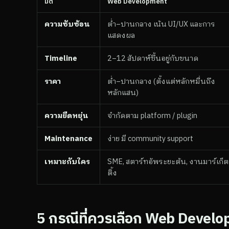
มิติ
Web Development
ความซับซ้อน
ต่ำ–ปานกลาง เน้น UI/UX และการ
แสดงผล
Timeline
2–12 สัปดาห์ขึ้นอยู่กับขนาด
ราคา
ต่ำ–ปานกลาง (ตั้งแต่หลักหมื่นถึง
หลักแสน)
ความยืดหยุ่น
จำกัดตาม platform / plugin
Maintenance
ง่าย มี community support
เหมาะกับใคร
SME, สตาร์ทอัพระยะต้น, งานมาร์เก็ต
ติ้ง
5 กรณีที่ควรเลือก Web Devel