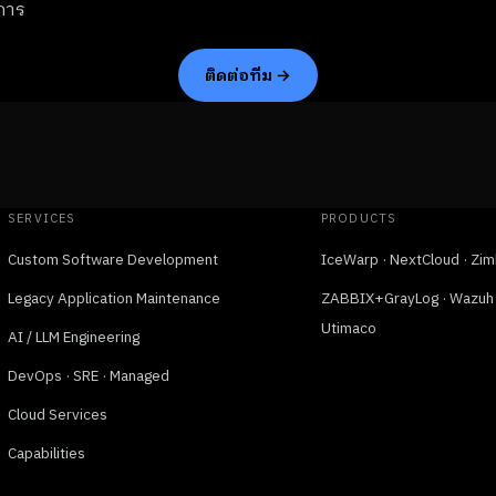
การ
ติดต่อทีม →
SERVICES
PRODUCTS
Custom Software Development
IceWarp · NextCloud · Zim
Legacy Application Maintenance
ZABBIX+GrayLog · Wazuh ·
Utimaco
AI / LLM Engineering
DevOps · SRE · Managed
Cloud Services
Capabilities