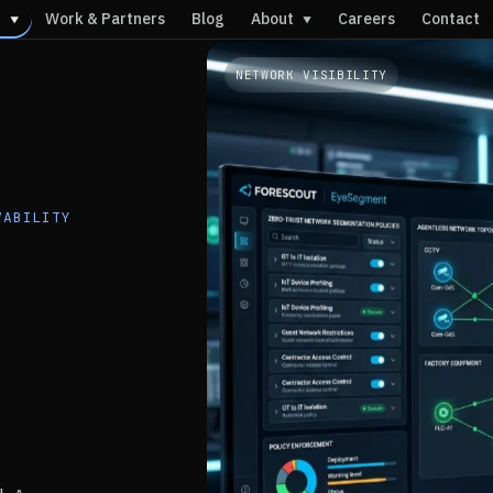
s
Work & Partners
Blog
About
Careers
Contact
▼
▼
NETWORK VISIBILITY
VABILITY