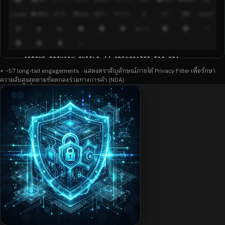
ACTIVE PRIVACY SHIELD // OBFUSCATED FOR NDA
▲
COMPLIANCE
+ ~57 long-tail engagements · แสดงตราสัญลักษณ์ภายใต้ Privacy Filter เพื่อรักษา
ความลับสูงสุดตามข้อตกลงร่วมทางการค้า (NDA)