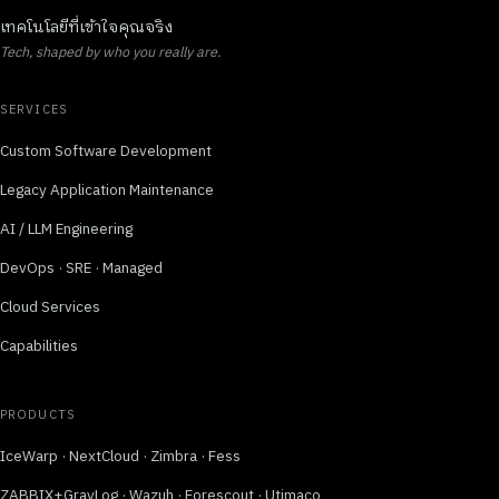
เทคโนโลยีที่เข้าใจคุณจริง
Tech, shaped by who you really are.
SERVICES
Custom Software Development
Legacy Application Maintenance
AI / LLM Engineering
DevOps · SRE · Managed
Cloud Services
Capabilities
PRODUCTS
IceWarp · NextCloud · Zimbra · Fess
ZABBIX+GrayLog · Wazuh · Forescout · Utimaco