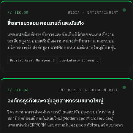
●
// SEC.05
MEDIA · ENTERTAINMENT
สื่อสารมวลชน คอนเทนต์ และบันเทิง
แพลตฟอร์มบริหารจัดการและจัดเก็บดิจิทัลคอนเทนต์ความ
ละเอียดสูง ระบบสตรีมมิ่งความหน่วงต่ำที่ทนทาน และระบบ
บริหารการรับส่งข้อมูลทราฟฟิกคอนเทนต์ขนาดใหญ่ยืดหยุ่น
Digital Asset Management
Low-Latency Streaming
●
// SEC.06
ENTERPRISE & CONGLOMERATE
องค์กรธุรกิจและกลุ่มอุตสาหกรรมขนาดใหญ่
วิศวกรรมคลาวด์องค์กร การย้ายและปรับปรุงระบบโบราณสู่
สถาปัตยกรรมยืดหยุ่นสมัยใหม่ (Modernized Microservices)
แพลตฟอร์ม ERP/CRM และความมั่นคงปลอดภัยไซเบอร์ครบวงจร