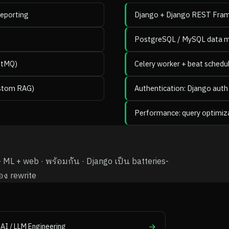
reporting
Django + Django REST Fra
PostgreSQL / MySQL data mo
itMQ)
Celery worker + beat schedu
ustom RAG)
Authentication: Django auth
Performance: query optimizat
 ML + web · พร้อมกัน · Django เป็น batteries-
อง rewrite
→
AI / LLM Engineering