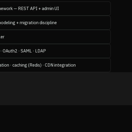
mework — REST API + admin UI
deling + migration discipline
ler
 · OAuth2 · SAML · LDAP
ion · caching (Redis) · CDN integration