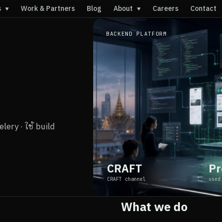
s
Work & Partners
Blog
About
Careers
Contact
▼
▼
BACKEND PLATFORM
ery · ใช้ build
CRAFT
Pr
CRAFT channel
used
What we do