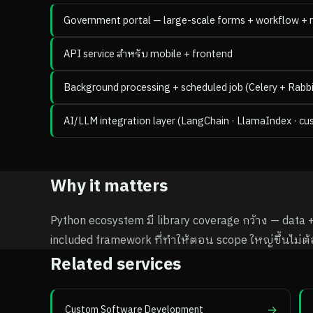
Government portal — large-scale forms + workflow + 
API service สำหรับ mobile + frontend
Background processing + scheduled job (Celery + Rabb
AI/LLM integration layer (LangChain · LlamaIndex · c
Why it matters
Python ecosystem มี library coverage กว้าง — data +
included framework ที่ทำให้ตอน scope ใหญ่ขึ้นไม่ต้
Related services
→
Custom Software Development