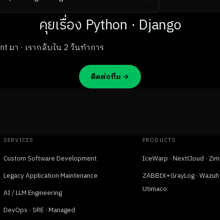
คุยเรื่อง Python · Django
ement มา · เรากลับใน 2 วันทำการ
ติดต่อทีม →
SERVICES
PRODUCTS
Custom Software Development
IceWarp · NextCloud · Zim
Legacy Application Maintenance
ZABBIX+GrayLog · Wazuh ·
Utimaco
AI / LLM Engineering
DevOps · SRE · Managed