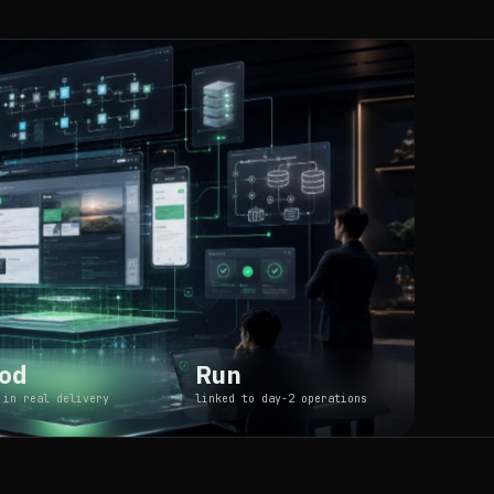
od
Run
 in real delivery
linked to day-2 operations