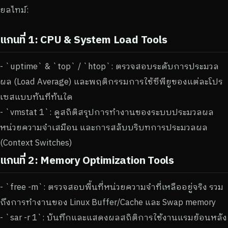
ยลไทม์:
แกนที่ 1: CPU & System Load Tools
- `uptime` & `top` / `htop`: ตรวจสอบระดับการประมวล
ผล (Load Average) และพฤติกรรมการใช้ซีพียูของแต่ละโปร
เซสแบบทันทีทันใด
- `vmstat 1`: ดูสถิติสรุปการทำงานของระบบประมวลผล
หน่วยความจำเสมือน และการสลับบริบทการประมวลผล
(Context Switches)
แกนที่ 2: Memory Optimization Tools
- `free -m`: ตรวจสอบพื้นที่หน่วยความจำที่เหลืออยู่จริง รวม
ถึงการทำงานของ Linux Buffer/Cache และ Swap memory
- `sar -r 1`: บันทึกและแสดงผลสถิติการใช้งานแรมย้อนหลัง