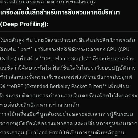
ตรวจสอบข้อผิดพลาดด้านการขนส่งข้อมูล
เครื่องมือขั้นลึกสำหรับการสืบสวนหาคดีปริศนา
(Deep Profiling):
ในระดับสูง ทีม UnixDev จะนำระบบสืบค้นประสิทธิภาพระดับ
ลึกเช่น `perf` มาวิเคราะห์สถิติจังหวะเวลาของ CPU (CPU
Cycles) เพื่อสร้าง **CPU Flame Graphs** ซึ่งจะบ่งบอกอย่าง
แน่ชัดว่าโค้ดบรรทัดใด ฟังก์ชันใดในไลบรารีระบบปฏิบัติการ
ที่กำลังหน่วงรั้งความเร็วของซอฟต์แวร์ รวมถึงการประยุกต์
ใช้ **eBPF (Extended Berkeley Packet Filter)** เพื่อเขียน
โปรแกรมติดตามการทำงานภายในเคอร์เนลโดยไม่ส่งผลกระ
ทบต่อประสิทธิภาพการทำงานหลัก
การใช้เครื่องมือที่ถูกต้องจะช่วยลดระยะเวลาการกู้คืนระบบ
จากเหตุขัดข้องได้อย่างมหาศาล และเปลี่ยนการจูนระบบจาก
การเดาสุ่ม (Trial and Error) ให้เป็นการจูนด้วยหลักฐาน