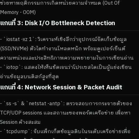
ช่วยหาพฤติกรรมการเกิดหน่วยความจำหมด (Out Of
Memory - OOM)
แกนที่ 3: Disk I/O Bottleneck Detection
- `iostat -xz 1`: วิเคราะห์เชิงลึกว่าอุปกรณ์จัดเก็บข้อมูล
(SSD/NVMe) ตัวใดทำงานโหลดหนัก พร้อมดูเปอร์เซ็นต์
ความหน่วงและประสิทธิภาพความพยายามในการเขียนอ่าน
- `iotop`: แสดงให้เห็นชัดเจนว่าโปรเซสใดเป็นผู้แย่งเขียน
อ่านข้อมูลบนดิสก์สูงที่สุด
แกนที่ 4: Network Session & Packet Audit
- `ss -s` & `netstat -antp`: ตรวจสอบการกระจายตัวของ
TCP/UDP sessions และสถานะของพอร์ตเครือข่าย เพื่อหา
Session ค้างสะสม
- `tcpdump`: จับแพ็กเก็ตข้อมูลดิบในระดับเครือข่ายเพื่อ